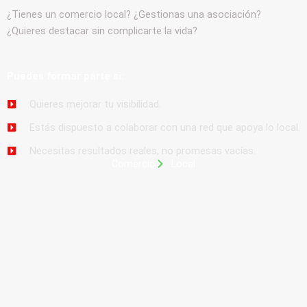
¿Tienes un comercio local? ¿Gestionas una asociación?
¿Quieres destacar sin complicarte la vida?
Puedes formar parte si:
Quieres mejorar tu visibilidad.
Estás dispuesto a colaborar con una red que apoya lo local.
Necesitas resultados reales, no promesas vacías.
Comercio
Local